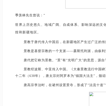
季羡林先生曾说：
“
世界上历史悠久、地域广阔、自成体系、影响深远的文
煌和新疆地区。
景教于唐代传入中国后，在新疆地区产生过广泛的传
景教是基督宗教的一个支派
——聂斯托利派，由叙利
唐代把它称为景教。
“景”有“光明广大”的意思，源
景教经波斯、中亚传入中国。《大秦景教流行中国碑
十二年（638年），唐太宗封阿罗本为“镇国大法主”，
唐高宗李治时，在诸州设置景寺，形成了
“法流十道