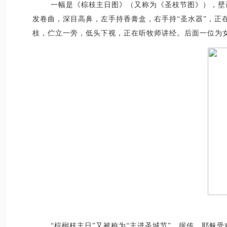
一幅是《棕枝主日图》（又称为《圣枝节图》），壁
发卷曲，深目高鼻，左手持香膏盒，右手持“圣水器”，
枝，伫立一旁，低头下视，正在听牧师讲经。后面一位为
“棕榈枝主日”又被称为“主进圣城节”。据传，耶稣