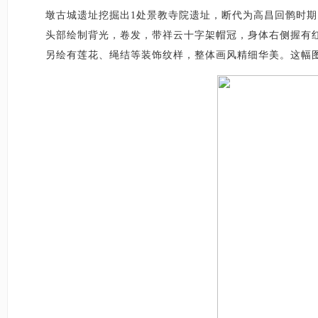
墩古城遗址挖掘出1处景教寺院遗址，断代为高昌回鹘时
头部绘制背光，卷发，带祥云十字架帽冠，身体右侧握有
另绘有莲花、绳结等装饰纹样，整体画风精细华美。这幅图