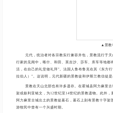
▲景教
元代，统治者对各宗教实行兼容并包，景教流行于天
行家的见闻中，喀什、和田、英吉沙、莎车、库车等地都有
活，在自己的礼堂做礼拜”。法国人鲁布鲁克在其《东方
拉伯人）”。这说明，元代新疆的景教徒和伊斯兰教信徒
景教在天山北部也有许多遗存。在霍城县阿力麻里古
架或叙利亚铭文，为12世纪至14世纪的景教遗物。此外
阿力麻里古城出土的景教徒墓石，墓石上刻有景教十字架莲
游牧民中曾有一个兴盛时期。