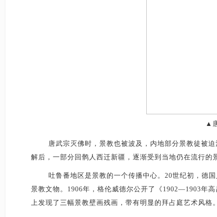
▲
唐武宗灭佛时，景教也被波及，内地部分景教徒被迫
解后，一部分回鹘人西迁新疆，逐渐受到当地仍在流行的
吐鲁番地区是景教的一个传播中心。
20世纪初，德
景教文物。1906年，格伦威德尔公开了《1902—19
上发现了三幅景教壁画残画，带有明显的拜占庭艺术风格