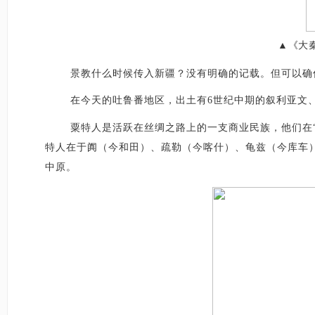
▲《大
景教什么时候传入新疆？没有明确的记载。但可以确
在今天的吐鲁番地区，出土有
6世纪中期的叙利亚文
粟特人是活跃在丝绸之路上的一支商业民族，他们在
特人在于阗（今和田）、疏勒（今喀什）、龟兹（今库车
中原。