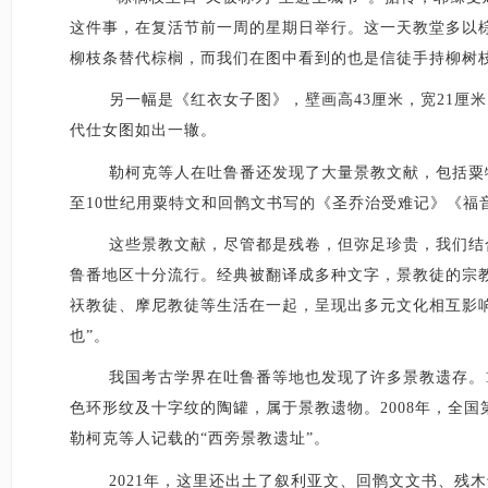
这件事，在复活节前一周的星期日举行。这一天教堂多以
柳枝条替代棕榈，而我们在图中看到的也是信徒手持柳树
另一幅是《红衣女子图》，壁画高
43厘米，宽21
代仕女图如出一辙。
勒柯克等人在吐鲁番还发现了大量景教文献，包括粟
至10世纪用粟特文和回鹘文书写的《圣乔治受难记》《福
这些景教文献，尽管都是残卷，但弥足珍贵，我们结
鲁番地区十分流行。经典被翻译成多种文字，景教徒的宗
祆教徒、摩尼教徒等生活在一起，呈现出多元文化相互影
也”。
我国考古学界在吐鲁番等地也发现了许多景教遗存。
色环形纹及十字纹的陶罐，属于景教遗物。2008年，全
勒柯克等人记载的“西旁景教遗址”。
2021年，这里还出土了叙利亚文、回鹘文文书、残