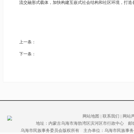
流交融形式载体，加快构建互嵌式社会结构和社区环境，打造
上一条：
下一条：
网站地图
|
联系我们
|
网站
地址：内蒙古乌海市海勃湾区滨河区市行政中心 邮编：0160
乌海市民族事务委员会版权所有 主办单位：乌海市民族事务